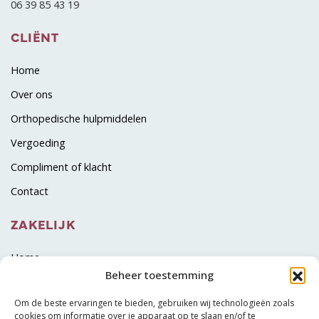
06 39 85 43 19
CLIËNT
Home
Over ons
Orthopedische hulpmiddelen
Vergoeding
Compliment of klacht
Contact
ZAKELIJK
Home
Beheer toestemming
Over ons
Om de beste ervaringen te bieden, gebruiken wij technologieën zoals
Diensten
cookies om informatie over je apparaat op te slaan en/of te